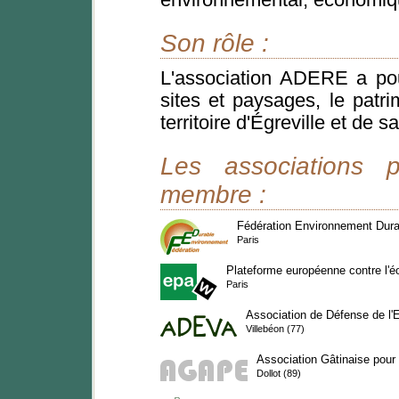
environnemental, économiqu
Son rôle :
L'association ADERE a pou
sites et paysages, le patri
territoire d'Égreville et de s
Les associations 
membre :
Fédération Environnement Dura
Paris
Plateforme européenne contre l'éo
Paris
Association de Défense de l'
Villebéon (77)
Association Gâtinaise pour
Dollot (89)