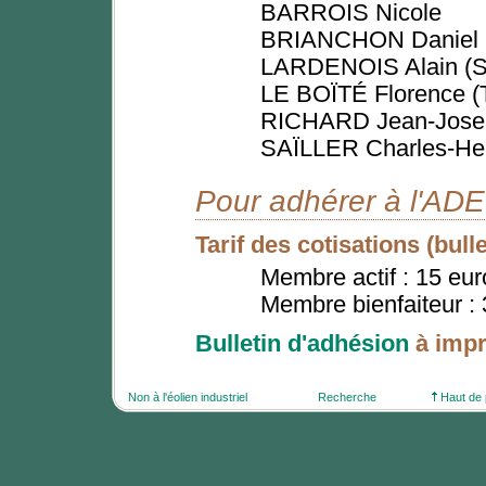
BARROIS Nicole
BRIANCHON Daniel
LARDENOIS Alain (Se
LE BOÏTÉ Florence (T
RICHARD Jean-Jose
SAÏLLER Charles-Henr
Pour adhérer à l'AD
Tarif des cotisations (bull
Membre actif : 15 eur
Membre bienfaiteur : 
Bulletin d'adhésion
à impr
Non à l'éolien industriel
Recherche
Haut de