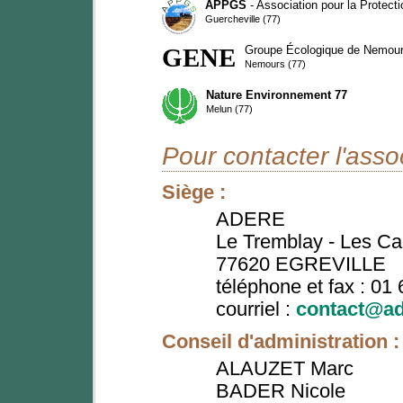
APPGS
- Association pour la Protec
Guercheville (77)
GENE
Groupe Écologique de Nemour
Nemours (77)
Nature Environnement 77
Melun (77)
Pour contacter l'assoc
Siège :
ADERE
Le Tremblay - Les C
77620 EGREVILLE
téléphone et fax : 01
courriel :
contact@ade
Conseil d'administration :
ALAUZET Marc
BADER Nicole