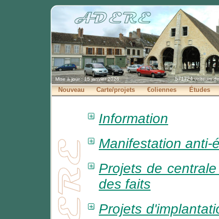
571724
Mise à jour : 15 janvier 2026
visiteurs d
Nouveau
Carte/projets
€oliennes
Études
Information
Manifestation anti-
Projets de centrale
des faits
Projets d'implantati