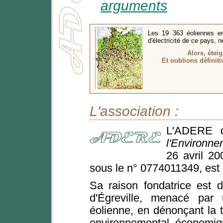
arguments
Les 19 363 éoliennes en
d'électricité de ce pays,
Alors, éteig
Et oublions définiti
L'association :
L'ADERE
l'Environne
26 avril 20
sous le n° 0774011349, es
Sa raison fondatrice est 
d'Égreville, menacé par u
éolienne, en dénonçant la t