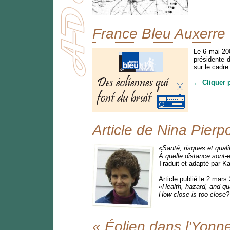
France Bleu Auxerre :
Le 6 mai 20
présidente d
sur le cadre
← Cliquer 
Article de Nina Pier
Santé, risques et quali
À quelle distance sont-e
Traduit et adapté par K
Article publié le 2 mar
Health, hazard, and qua
How close is too close?
« Éolien dans l'Yonne