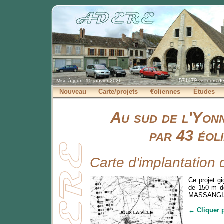
571479
Mise à jour : 15 janvier 2026
visiteurs d
Nouveau
Carte/projets
€oliennes
Études
Au sud de l'Yonn
par 43 éol
Carte d'implantation
Ce projet g
de 150 m d
MASSANGIS, 
← Cliquer 