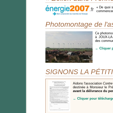
« De quoi s
commencent
Photomontage de l'as
Ce photomon
à JOUX-LA-
des commune
← Cliquer 
SIGNONS LA PÉTIT
Aidons l'association
Contre
destinée à Monsieur le Pr
avant la délivrance du pe
← Cliquer pour télécharge