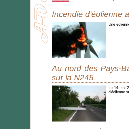
Incendie d'éolienne 
Une éolienn
Au nord des Pays-Ba
sur la N245
Le 14 mai 2
d'éolienne 