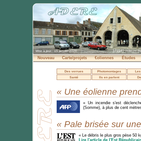
571540
Mise à jour : 15 janvier 2026
visiteurs d
Nouveau
Carte/projets
€oliennes
Études
Des verrues
Photomontages
Les
Santé
Ils en parlent
De
« Une éolienne pren
« Un incendie s'est déclench
(Somme), à plus de cent mètres
« Pale brisée sur un
« Le débris le plus gros pèse 50 k
Lire l'article de l'Est Républicai