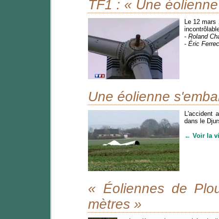
TF1 : « Une éolienne
Le 12 mars 
incontrôlabl
-
Roland Cha
-
Éric Ferre
Une éolienne s'embal
L'accident 
dans le Djur
← Voir la v
« Éoliennes de Plo
mètres »