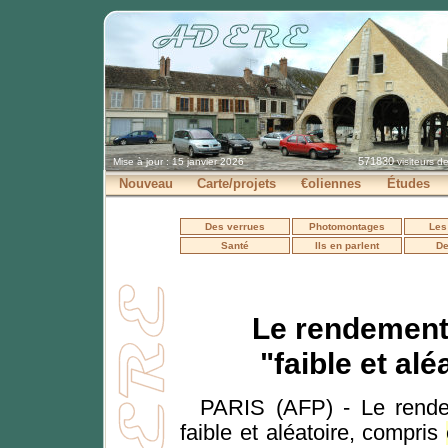
571830
Mise à jour : 15 janvier 2026
visiteurs d
Nouveau
Carte/projets
€oliennes
Études
Des verrues
Photomontages
Les
Santé
Ils en parlent
De
Le rendement 
"faible et al
PARIS (AFP) - Le rendem
faible et aléatoire, compris