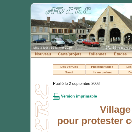
571498
Mise à jour : 15 janvier 2026
visiteurs d
Nouveau
Carte/projets
€oliennes
Études
Des verrues
Photomontages
Les
Santé
Ils en parlent
De
Publié le 2 septembre 2008
Version imprimable
Village
pour protester c