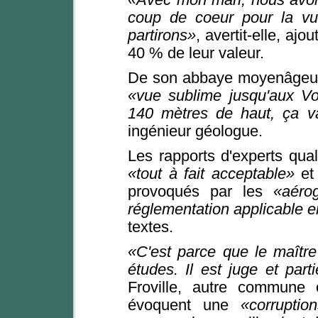
Avec mon mari, nous avon
coup de coeur pour la vue
partirons
, avertit-elle, aj
40 % de leur valeur.
De son abbaye moyenâgeuse,
vue sublime jusqu'aux V
140 mètres de haut, ça v
ingénieur géologue.
Les rapports d'experts quali
tout à fait acceptable
et
provoqués par les
aéro
réglementation applicable 
textes.
C'est parce que le maître
études. Il est juge et parti
Froville, autre commune 
évoquent une
corruption