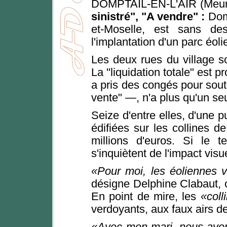
DOMPTAIL-EN-L'AIR (Meurt
sinistré", "A vendre" :
Domp
et-Moselle, est sans des
l'implantation d'un parc éol
Les deux rues du village s
La "liquidation totale" est p
a pris des congés pour sout
vente" —, n'a plus qu'un seu
Seize d'entre elles, d'une 
édifiées sur les collines 
millions d'euros. Si le t
s'inquiètent de l'impact visu
Pour moi, les éoliennes vo
désigne Delphine Clabaut, c
En point de mire, les
col
verdoyants, aux faux airs d