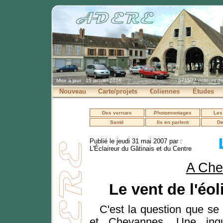
571592
Mise à jour : 15 janvier 2026
visiteurs d
Nouveau
Carte/projets
€oliennes
Études
Des verrues
Photomontages
Les
Santé
Ils en parlent
De
Publié le jeudi 31 mai 2007 par :
L'Éclaireur du Gâtinais et du Centre
A Che
Le vent de l'éol
C'est la question que s
et Chevannes. Une inqui