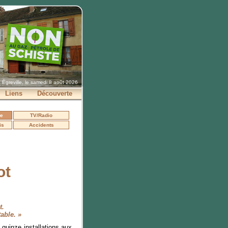
Égreville, le samedi 8 août 2026
Liens
Découverte
se
TV/Radio
is
Accidents
ot
t.
able. »
 quinze installations aux