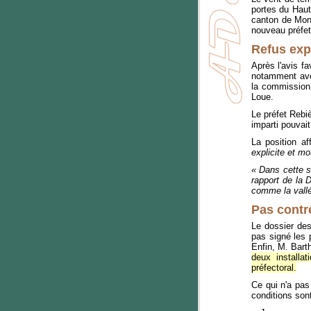
portes du Hau
canton de Mont
nouveau préfet
Refus expl
Après l'avis fa
notamment avec
la commission 
Loue.
Le préfet Rebiè
imparti pouvait
La position af
explicite et mo
« Dans cette si
rapport de la 
comme la vallé
Pas contr
Le dossier des
pas signé les p
Enfin, M. Barth
deux installa
préfectoral.
Ce qui n'a pas
conditions son