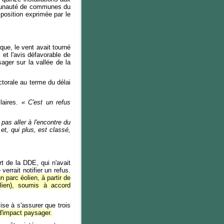
mmunauté de communes du
 position exprimée par le
que, le vent avait tourné
 et l'avis défavorable de
ager sur la vallée de la
ectorale au terme du délai
laires.
« C'est un refus
pas aller à l'encontre du
et, qui plus, est classé,
t de la DDE, qui n'avait
errait notifier un refus.
 parc éolien, à partir de
lien), soumis à accord
se à s'assurer que trois
d'impact paysager.