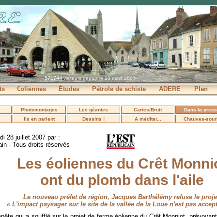
571744
visiteurs depuis le 10 mars 2007
ts
€oliennes
Études
Pétrole de schiste
ADERE
Plan
Photomontages
Les géantes
Cartes/Bruit
Dans la pres
Ils en parlent
Dessins !
A méditer...
Chauves-sour
i 28 juillet 2007 par :
ain - Tous droits réservés
Les éoliennes du Crêt Monni
ont du plomb dans l'aile
Le nouveau préfet de région, Jacques Barthélémy refuse le proje
« L'impact paysager sur le site de la vallée de la Loue n'est pas accept
pête qui a soufflé sur le projet de ferme éolienne du Crêt Monniot, prévoyant