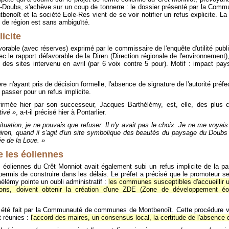
t-Doubs, s'achève sur un coup de tonnerre : le dossier présenté par la Co
benoît et la société Eole-Res vient de se voir notifier un refus explicite. La
 de région est sans ambiguïté.
icite
vorable (avec réserves) exprimé par le commissaire de l'enquête d'utilité publi
 le rapport défavorable de la Diren (Direction régionale de l'environnement),
des sites intervenu en avril (par 6 voix contre 5 pour). Motif : impact pays
re n'ayant pris de décision formelle, l'absence de signature de l'autorité préf
 passer pour un refus implicite.
firmée hier par son successeur, Jacques Barthélémy, est, elle, des plus c
tivé »
, a-t-il précisé hier à Pontarlier.
tuation, je ne pouvais que refuser. Il n'y avait pas le choix. Je ne me voyais 
Diren, quand il s'agit d'un site symbolique des beautés du paysage du Doubs 
e de la Loue. »
e les éoliennes
 éoliennes du Crêt Monniot avait également subi un refus implicite de la par
ermis de construire dans les délais. Le préfet a précisé que le promoteur se v
élémy pointe un oubli administratif :
les communes susceptibles d'accueillir un
tions, doivent obtenir la création d'une ZDE (Zone de développement éo
 été fait par la Communauté de communes de Montbenoît. Cette procédure vi
t réunies :
l'accord des maires, un consensus local, la certitude de l'absence 