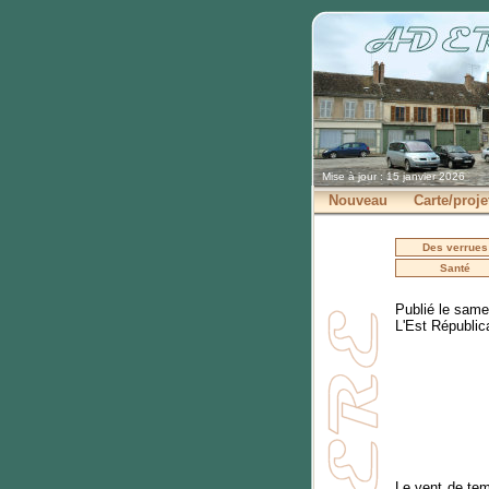
Mise à jour : 15 janvier 2026
Nouveau
Carte/proje
Des verrues
Santé
Publié le samed
L'Est Républic
Le vent de tem