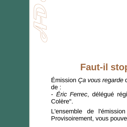
Faut-il st
Émission
Ça vous regarde
d
de :
-
Éric Ferrec
, délégué rég
Colère".
L'ensemble de l'émissio
Provisoirement, vous pouvez