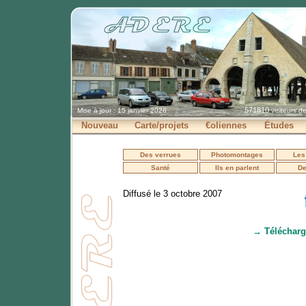
571810
Mise à jour : 15 janvier 2026
visiteurs d
Nouveau
Carte/projets
€oliennes
Études
Des verrues
Photomontages
Les
Santé
Ils en parlent
De
Diffusé le 3 octobre 2007
→ Télécharg