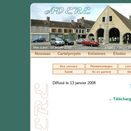
571534
Mise à jour : 15 janvier 2026
visiteurs d
Nouveau
Carte/projets
€oliennes
Études
Des verrues
Photomontages
Les
Santé
Ils en parlent
De
Diffusé le 13 janvier 2008
→ Télécharg