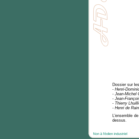
Dossier sur les
-
Henri-Domini
-
Jean-Michel
-
Jean-François
-
Thierry Lhuilli
-
Henri de Rain
L'ensemble de 
dessus.
Non à l'éolien industriel