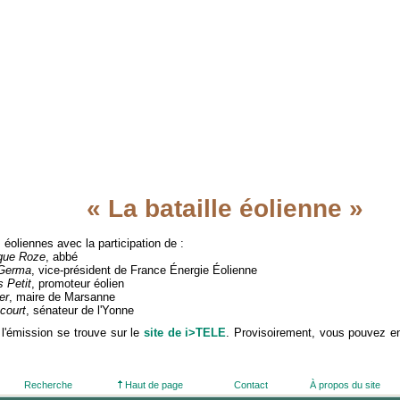
« La bataille éolienne »
 éoliennes avec la participation de :
que Roze
, abbé
 Germa
, vice-président de France Énergie Éolienne
 Petit
, promoteur éolien
er
, maire de Marsanne
court
, sénateur de l'Yonne
l'émission se trouve sur le
site de i>TELE
. Provisoirement, vous pouvez en 
Recherche
Haut de page
Contact
À propos du site