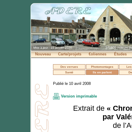
571606
Mise à jour : 15 janvier 2026
visiteurs d
Nouveau
Carte/projets
€oliennes
Études
Des verrues
Photomontages
Les
Santé
Ils en parlent
De
Publié le 10 avril 2008
Version imprimable
Extrait de
« Chron
par Valé
de l'