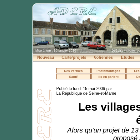
571625
Mise à jour : 15 janvier 2026
visiteurs d
Nouveau
Carte/projets
€oliennes
Études
Des verrues
Photomontages
Les
Santé
Ils en parlent
De
Publié le lundi 15 mai 2006 par :
La République de Seine-et-Marne
Les village
Alors qu'un projet de 13
proposé 