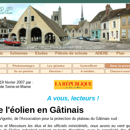
571476
visiteurs depuis le 10 mars 2007
ts
€oliennes
Études
Pétrole de schiste
ADERE
Plan
Photomontages
Les géantes
Cartes/Bruit
Dans la pres
Ils en parlent
Dessins !
A méditer...
Chauves-sour
 19 février 2007 par :
 de Seine-et-Marne
A vous, lecteurs !
 l'éolien en Gâtinais
igorito, de l'Association pour la protection du plateau du Gâtinais sud :
 et Messieurs les élus et les officiels ministériels, nous avons eu vent 