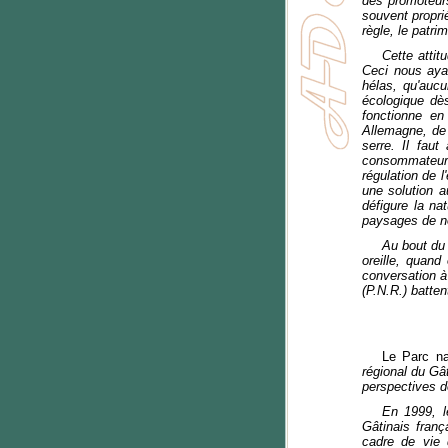
des promoteurs
souvent propri
règle, le patr
Cette attit
Ceci nous ayan
hélas, qu'aucu
écologique dès
fonctionne en
Allemagne, de 
serre. Il faut
consommateur. 
régulation de l
une solution a
défigure la na
paysages de no
Au bout du 
oreille, quand
conversation à
(P.N.R.) batten
Le Parc na
régional du Gâ
perspectives 
En 1999, le
Gâtinais franç
cadre de vie d