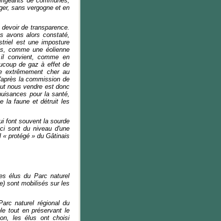
 dirigeants de communes,
ager, sans vergogne et en
e devoir de transparence.
us avons alors constaté,
striel est une imposture
lus, comme une éolienne
 il convient, comme en
aucoup de gaz à effet de
ûte extrêmement cher au
 d'après la commission de
veut nous vendre est donc
nuisances pour la santé,
e la faune et détruit les
i font souvent la sourde
ci sont du niveau d'une
l « protégé » du Gâtinais
es élus du Parc naturel
 sont mobilisés sur les
Parc naturel régional du
le tout en préservant le
ion, les élus ont choisi