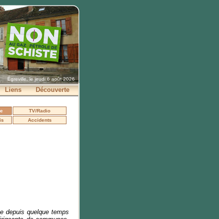
Égreville, le jeudi 6 août 2026
Liens
Découverte
se
TV/Radio
is
Accidents
que depuis quelque temps