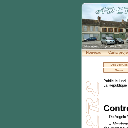
Mise à jour : 15 janvier 2026
Nouveau
Carte/proje
Des verrues
Santé
Publié le lundi
La République
Contre
De Angelo V
« Mesdames