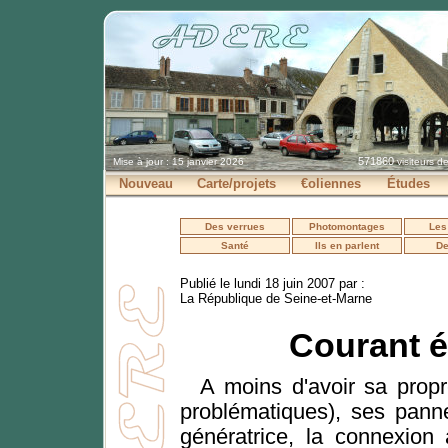
571860
Mise à jour : 15 janvier 2026
visiteurs d
Nouveau
Carte/projets
€oliennes
Études
Des verrues
Photomontages
Les
Santé
Ils en parlent
De
Publié le lundi 18 juin 2007 par :
La République de Seine-et-Marne
Courant é
A moins d'avoir sa propr
problématiques), ses pann
génératrice, la connexion