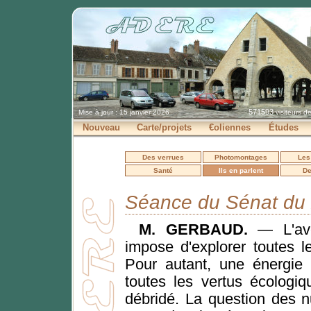
571593
Mise à jour : 15 janvier 2026
visiteurs d
Nouveau
Carte/projets
€oliennes
Études
Des verrues
Photomontages
Les
Santé
Ils en parlent
De
Séance du Sénat du 
M. GERBAUD.
— L'ave
impose d'explorer toutes le
Pour autant, une énergie 
toutes les vertus écologiq
débridé. La question des 