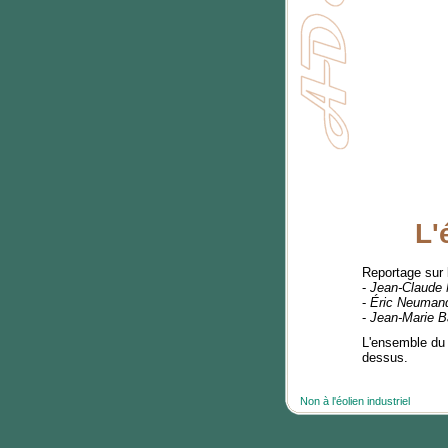
L'
Reportage sur l
-
Jean-Claude
-
Éric Neuman
-
Jean-Marie B
L'ensemble du 
dessus.
Non à l'éolien industriel