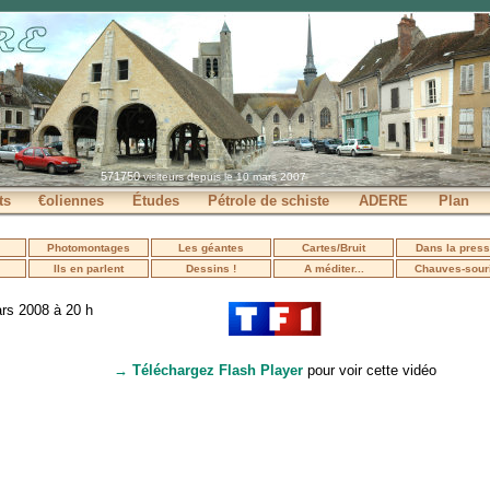
571750
visiteurs depuis le 10 mars 2007
ts
€oliennes
Études
Pétrole de schiste
ADERE
Plan
Photomontages
Les géantes
Cartes/Bruit
Dans la pres
Ils en parlent
Dessins !
A méditer...
Chauves-sour
ars 2008 à 20 h
→ Téléchargez Flash Player
pour voir cette vidéo