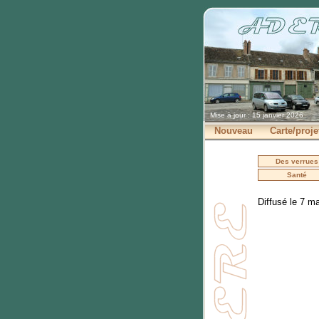
Mise à jour : 15 janvier 2026
Nouveau
Carte/proje
Des verrues
Santé
Diffusé le 7 m