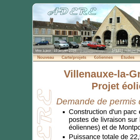
571716
Mise à jour : 15 janvier 2026
visiteurs d
Nouveau
Carte/projets
€oliennes
Études
Villenauxe-la-G
Projet éol
Demande de permis d
Construction d'un parc
postes de livraison su
éoliennes) et de Montpo
Puissance totale de 22