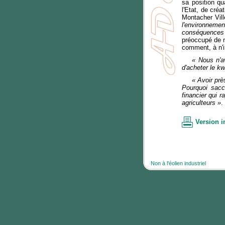
sa position q
l'Etat, de créa
Montacher Vill
l'environneme
conséquences s
préoccupé de n
comment, à n'im
« Nous n'a
d'acheter le k
« Avoir prè
Pourquoi sacc
financier qui
agriculteurs »
.
Version 
Non à l'éolien industriel