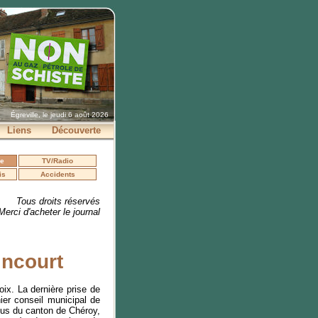
Égreville, le jeudi 6 août 2026
Liens
Découverte
se
TV/Radio
is
Accidents
Tous droits réservés
Merci d'acheter le journal
incourt
ix. La dernière prise de
nier conseil municipal de
 élus du canton de Chéroy,