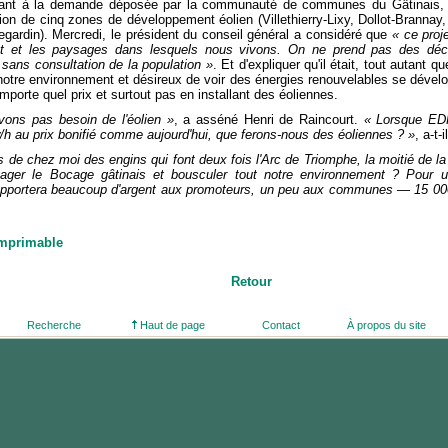
uant à la demande déposée par la communauté de communes du Gâtinais, 
tion de cinq zones de développement éolien (Villethierry-Lixy, Dollot-Brannay, 
egardin). Mercredi, le président du conseil général a considéré que
« ce proj
nt et les paysages dans lesquels nous vivons. On ne prend pas des déci
ans consultation de la population »
. Et d'expliquer qu'il était, tout autant q
otre environnement et désireux de voir des énergies renouvelables se dévelo
porte quel prix et surtout pas en installant des éoliennes.
vons pas besoin de l'éolien »
, a asséné Henri de Raincourt.
« Lorsque EDF 
w/h au prix bonifié comme aujourd'hui, que ferons-nous des éoliennes ? »
, a-t-
s de chez moi des engins qui font deux fois l'Arc de Triomphe, la moitié de la T
ager le Bocage gâtinais et bousculer tout notre environnement ? Pour u
 rapportera beaucoup d'argent aux promoteurs, un peu aux communes — 15 00
imprimable
Retour
Recherche
Haut de page
Contact
À propos du site