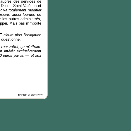
auprès des services de
Dollot, Saint Valérien et
et va totalement modifier
sions aussi lourdes de
ue les autres administrés,
pper. Mais pas n'importe
n'aura plus l'obligation
il questionné.
our Eiffel, ça m'effraie.
n intérêt exclusivement
0 euros par an — et aux
ADERE © 2007-2026