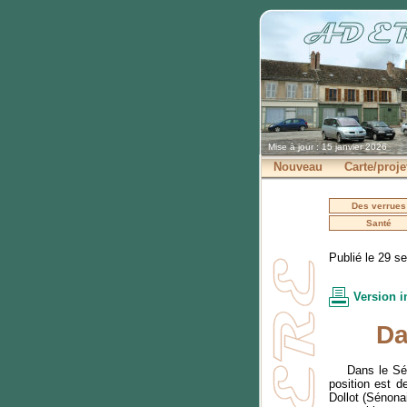
Mise à jour : 15 janvier 2026
Nouveau
Carte/proje
Des verrues
Santé
Publié le 29 s
Version 
Da
Dans le Sén
position est d
Dollot (Sénonai