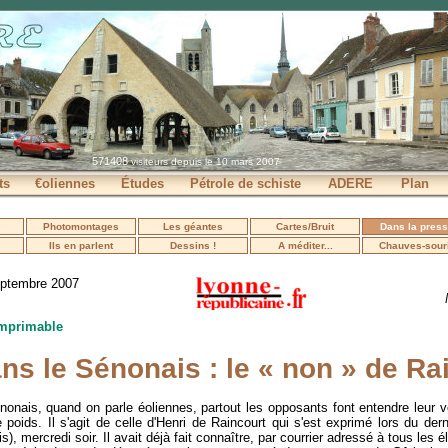
571408
visiteurs depuis le 10 mars 2007
ts
€oliennes
Études
Pétrole de schiste
ADERE
Plan
Photomontages
Les géantes
Cartes/Bruit
Dans la pres
Ils en parlent
Dessins !
A méditer...
Chauves-sour
eptembre 2007
imprimable
ns le Sénonais : le « non » de Ra
onais, quand on parle éoliennes, partout les opposants font entendre leur vo
e poids. Il s'agit de celle d'Henri de Raincourt qui s'est exprimé lors du der
s), mercredi soir. Il avait déjà fait connaître, par courrier adressé à tous les