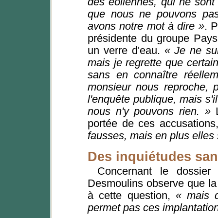
des éoliennes, qui ne sont 
que nous ne pouvons pas i
avons notre mot à dire »
. 
présidente du groupe Paysa
un verre d'eau.
« Je ne sui
mais je regrette que certa
sans en connaître réellem
monsieur nous reproche, p
l'enquête publique, mais s'i
nous n'y pouvons rien. »
L
portée de ces accusations
fausses, mais en plus elles
Des inquiétudes sa
Concernant le dossier 
Desmoulins observe que la 
à cette question,
« mais q
permet pas ces implantation