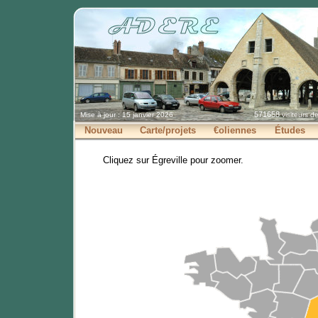
571658
Mise à jour : 15 janvier 2026
visiteurs d
Nouveau
Carte/projets
€oliennes
Études
Cliquez sur Égreville pour zoomer.